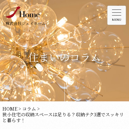
MENU
株式会社ジェイホーム
住まいのコラム
HOME
>
コラム
>
狭小住宅の収納スペースは足りる？収納テク3選でスッキリ
と暮らす！