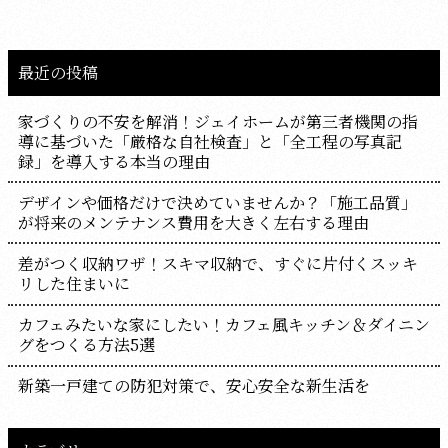
最近の投稿
家づくりの不安を解消！ジェイホームが第三者機関の指
導に基づいた「厳格な自社検査」と「全工程の写真記
録」を導入する本当の理由
デザインや価格だけで決めていませんか？「施工品質」
が将来のメンテナンス費用を大きく左右する理由
差がつく収納ワザ！スキマ収納で、すぐに片付くスッキ
リした住まいに
カフェみたいな家にしたい！カフェ風キッチン＆ダイニン
グをつくる方法5選
新築一戸建ての防犯対策で、安心安全な新生活を