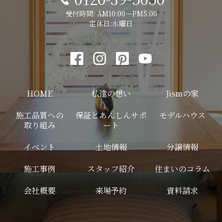
受付時間: AM10:00～PM5:00
定休日:水曜日
HOME
私達の想い
Jismの家
施工品質への
保証とあんしんサポ
モデルハウス
取り組み
ート
イベント
土地情報
分譲情報
施工事例
スタッフ紹介
住まいのコラム
会社概要
来場予約
資料請求