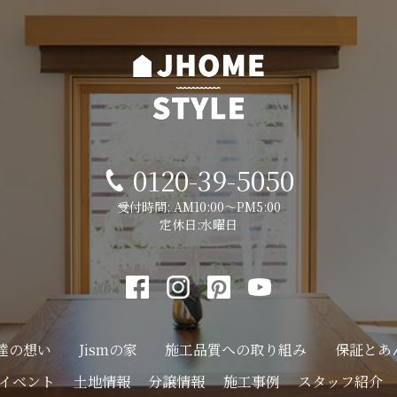
0120-39-5050
受付時間: AM10:00～PM5:00
定休日:水曜日
達の想い
Jismの家
施工品質への
取り組み
保証とあ
イベント
土地情報
分譲情報
施工事例
スタッフ紹介