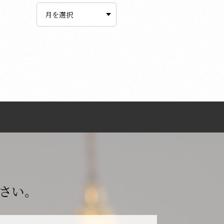
ー
カ
イ
ブ
さい。