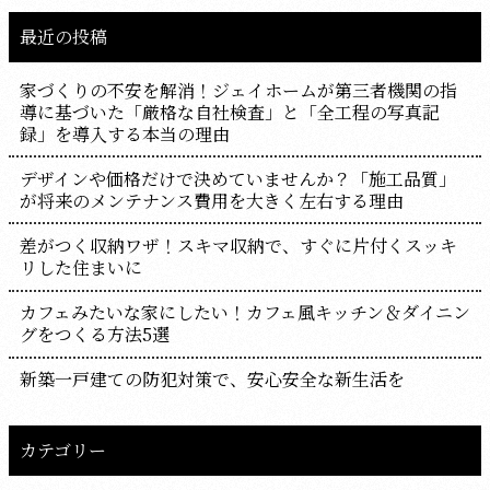
最近の投稿
家づくりの不安を解消！ジェイホームが第三者機関の指
導に基づいた「厳格な自社検査」と「全工程の写真記
録」を導入する本当の理由
デザインや価格だけで決めていませんか？「施工品質」
が将来のメンテナンス費用を大きく左右する理由
差がつく収納ワザ！スキマ収納で、すぐに片付くスッキ
リした住まいに
カフェみたいな家にしたい！カフェ風キッチン＆ダイニン
グをつくる方法5選
新築一戸建ての防犯対策で、安心安全な新生活を
カテゴリー