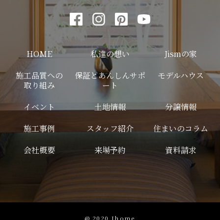
HOME
私達の想い
Jismの家
施工品質への
保証とあんしんサポ
モデルハウス
取り組み
ート
イベント
土地情報
分譲情報
施工事例
スタッフ紹介
住まいのコラム
会社概要
来場予約
資料請求
@ 2020 Jhome