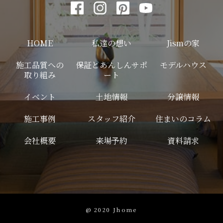
HOME
私達の想い
Jismの家
施工品質への
保証とあんしんサポ
モデルハウス
取り組み
ート
イベント
土地情報
分譲情報
施工事例
スタッフ紹介
住まいのコラム
会社概要
来場予約
資料請求
@ 2020 Jhome