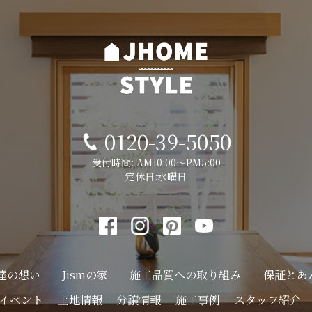
0120-39-5050
受付時間: AM10:00～PM5:00
定休日:水曜日
達の想い
Jismの家
施工品質への
取り組み
保証とあ
イベント
土地情報
分譲情報
施工事例
スタッフ紹介