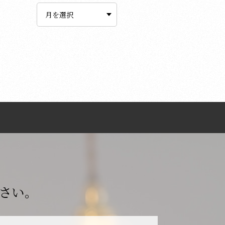
ー
カ
イ
ブ
さい。