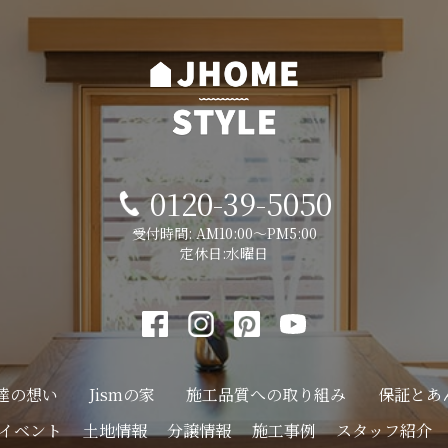
0120-39-5050
受付時間: AM10:00～PM5:00
定休日:水曜日
達の想い
Jismの家
施工品質への
取り組み
保証とあ
イベント
土地情報
分譲情報
施工事例
スタッフ紹介