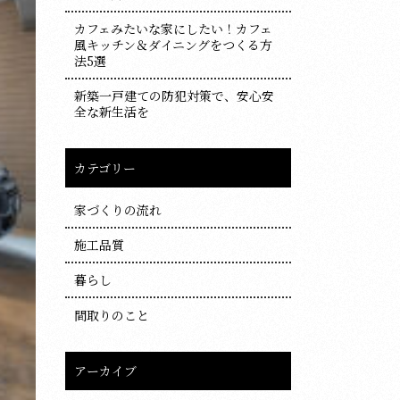
カフェみたいな家にしたい！カフェ
風キッチン＆ダイニングをつくる方
法5選
新築一戸建ての防犯対策で、安心安
全な新生活を
カテゴリー
家づくりの流れ
施工品質
暮らし
間取りのこと
アーカイブ
ア