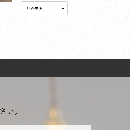
ー
カ
イ
ブ
さい。