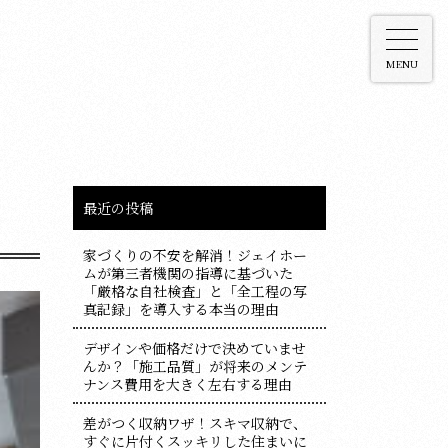
MENU
最近の投稿
家づくりの不安を解消！ジェイホー
ムが第三者機関の指導に基づいた
「厳格な自社検査」と「全工程の写
真記録」を導入する本当の理由
デザインや価格だけで決めていませ
んか？「施工品質」が将来のメンテ
ナンス費用を大きく左右する理由
差がつく収納ワザ！スキマ収納で、
すぐに片付くスッキリした住まいに