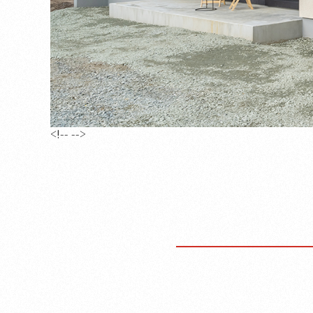
<!--
-->