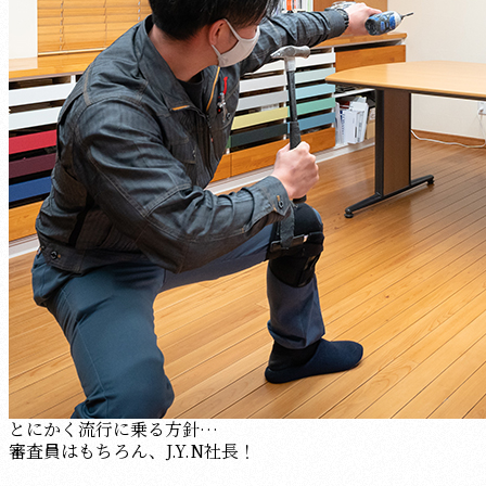
とにかく流行に乗る方針…
審査員はもちろん、J.Y.N社長！