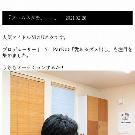
『ブームネタを。。。』
2021.02.28
人気アイドルNiziUネタです。
プロデューサー J．Y．ParKの「愛あるダメ出し」も注目を
集めました。
うちもオーデションするか!!