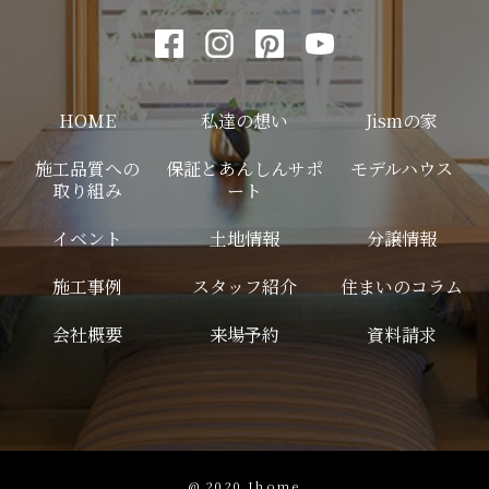
HOME
私達の想い
Jismの家
施工品質への
保証とあんしんサポ
モデルハウス
取り組み
ート
イベント
土地情報
分譲情報
施工事例
スタッフ紹介
住まいのコラム
会社概要
来場予約
資料請求
@ 2020 Jhome