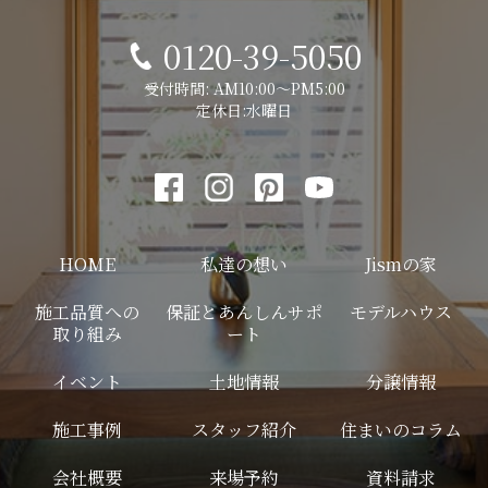
0120-39-5050
受付時間: AM10:00～PM5:00
定休日:水曜日
HOME
私達の想い
Jismの家
施工品質への
保証とあんしんサポ
モデルハウス
取り組み
ート
イベント
土地情報
分譲情報
施工事例
スタッフ紹介
住まいのコラム
会社概要
来場予約
資料請求