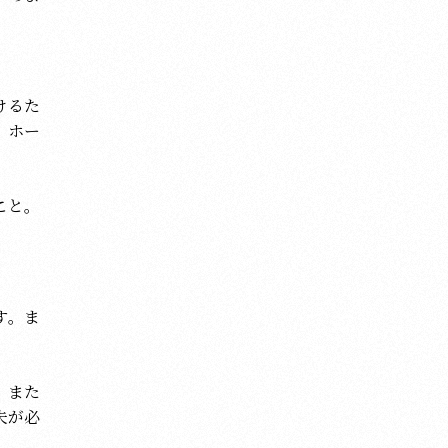
けるた
、ホー
こと。
す。ま
。また
夫が必