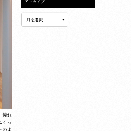
アーカイブ
ア
ー
カ
イ
ブ
、憧れ
にくっ
ーのよ