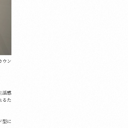
カウン
生活感
れるた
ド型に