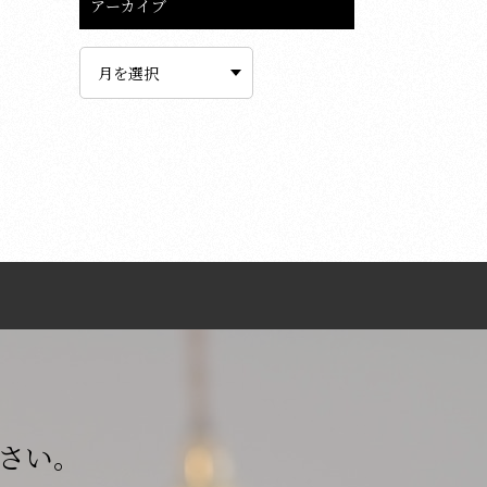
アーカイブ
ア
ー
カ
イ
ブ
さい。