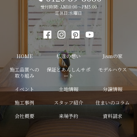
受付時間: AM10:00～PM5:00
定休日:水曜日
HOME
私達の想い
Jismの家
施工品質への
保証とあんしんサポ
モデルハウス
取り組み
ート
イベント
土地情報
分譲情報
施工事例
スタッフ紹介
住まいのコラム
会社概要
来場予約
資料請求