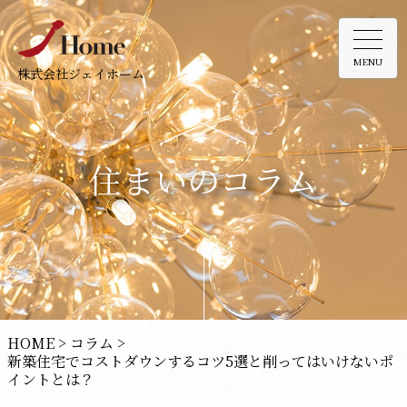
MENU
株式会社ジェイホーム
住まいのコラム
HOME
>
コラム
>
新築住宅でコストダウンするコツ5選と削ってはいけないポ
イントとは？