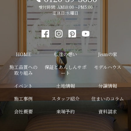
受付時間: AM10:00～PM5:00
定休日:水曜日
HOME
私達の想い
Jismの家
施工品質への
保証とあんしんサポ
モデルハウス
取り組み
ート
イベント
土地情報
分譲情報
施工事例
スタッフ紹介
住まいのコラム
会社概要
来場予約
資料請求