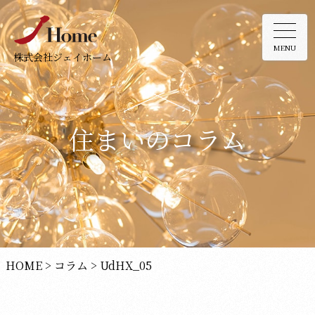
MENU
株式会社ジェイホーム
住まいのコラム
HOME
>
コラム
>
UdHX_05