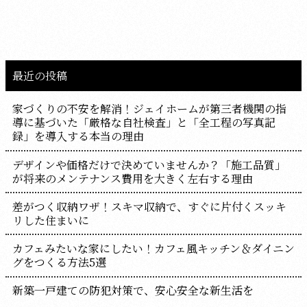
最近の投稿
家づくりの不安を解消！ジェイホームが第三者機関の指
導に基づいた「厳格な自社検査」と「全工程の写真記
録」を導入する本当の理由
デザインや価格だけで決めていませんか？「施工品質」
が将来のメンテナンス費用を大きく左右する理由
差がつく収納ワザ！スキマ収納で、すぐに片付くスッキ
リした住まいに
カフェみたいな家にしたい！カフェ風キッチン＆ダイニン
グをつくる方法5選
新築一戸建ての防犯対策で、安心安全な新生活を