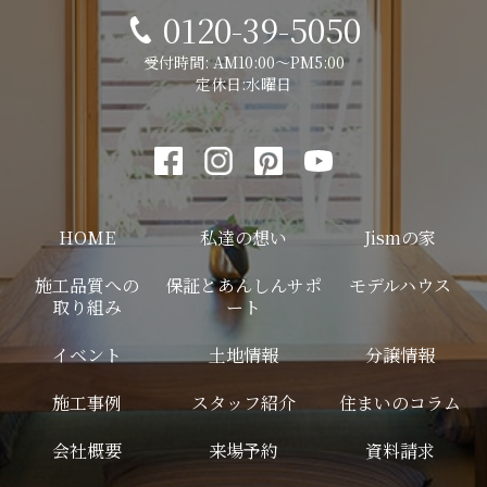
0120-39-5050
受付時間: AM10:00～PM5:00
定休日:水曜日
HOME
私達の想い
Jismの家
施工品質への
保証とあんしんサポ
モデルハウス
取り組み
ート
イベント
土地情報
分譲情報
施工事例
スタッフ紹介
住まいのコラム
会社概要
来場予約
資料請求