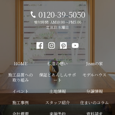
0120-39-5050
受付時間: AM10:00～PM5:00
定休日:水曜日
HOME
私達の想い
Jismの家
施工品質への
保証とあんしんサポ
モデルハウス
取り組み
ート
イベント
土地情報
分譲情報
施工事例
スタッフ紹介
住まいのコラム
会社概要
来場予約
資料請求