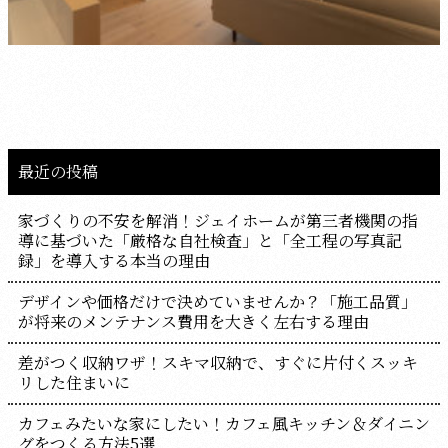
最近の投稿
家づくりの不安を解消！ジェイホームが第三者機関の指
導に基づいた「厳格な自社検査」と「全工程の写真記
録」を導入する本当の理由
デザインや価格だけで決めていませんか？「施工品質」
が将来のメンテナンス費用を大きく左右する理由
差がつく収納ワザ！スキマ収納で、すぐに片付くスッキ
リした住まいに
カフェみたいな家にしたい！カフェ風キッチン＆ダイニン
グをつくる方法5選