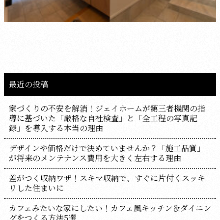
最近の投稿
家づくりの不安を解消！ジェイホームが第三者機関の指
導に基づいた「厳格な自社検査」と「全工程の写真記
録」を導入する本当の理由
デザインや価格だけで決めていませんか？「施工品質」
が将来のメンテナンス費用を大きく左右する理由
差がつく収納ワザ！スキマ収納で、すぐに片付くスッキ
リした住まいに
カフェみたいな家にしたい！カフェ風キッチン＆ダイニン
グをつくる方法5選