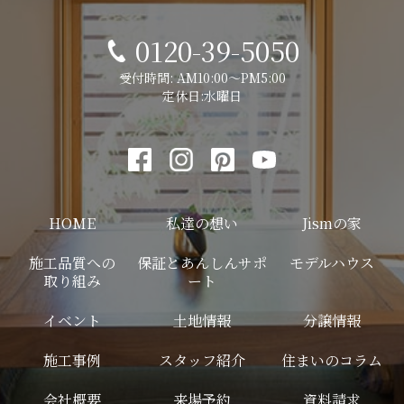
0120-39-5050
受付時間: AM10:00～PM5:00
定休日:水曜日
HOME
私達の想い
Jismの家
施工品質への
保証とあんしんサポ
モデルハウス
取り組み
ート
イベント
土地情報
分譲情報
施工事例
スタッフ紹介
住まいのコラム
会社概要
来場予約
資料請求