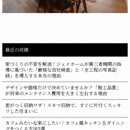
最近の投稿
家づくりの不安を解消！ジェイホームが第三者機関の指
導に基づいた「厳格な自社検査」と「全工程の写真記
録」を導入する本当の理由
デザインや価格だけで決めていませんか？「施工品質」
が将来のメンテナンス費用を大きく左右する理由
差がつく収納ワザ！スキマ収納で、すぐに片付くスッキ
リした住まいに
カフェみたいな家にしたい！カフェ風キッチン＆ダイニン
グをつくる方法5選