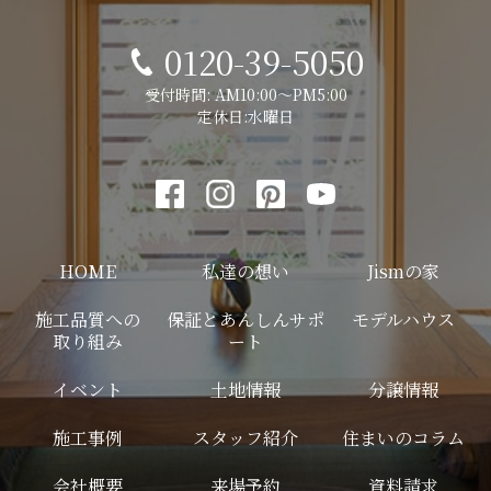
0120-39-5050
受付時間: AM10:00～PM5:00
定休日:水曜日
HOME
私達の想い
Jismの家
施工品質への
保証とあんしんサポ
モデルハウス
取り組み
ート
イベント
土地情報
分譲情報
施工事例
スタッフ紹介
住まいのコラム
会社概要
来場予約
資料請求