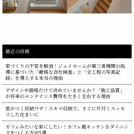
最近の投稿
家づくりの不安を解消！ジェイホームが第三者機関の指
導に基づいた「厳格な自社検査」と「全工程の写真記
録」を導入する本当の理由
デザインや価格だけで決めていませんか？「施工品質」
が将来のメンテナンス費用を大きく左右する理由
差がつく収納ワザ！スキマ収納で、すぐに片付くスッキ
リした住まいに
カフェみたいな家にしたい！カフェ風キッチン＆ダイニン
グをつくる方法5選