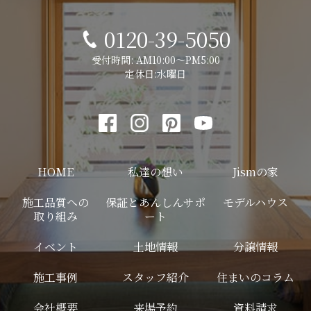
0120-39-5050
受付時間: AM10:00～PM5:00
定休日:水曜日
HOME
私達の想い
Jismの家
施工品質への
保証とあんしんサポ
モデルハウス
取り組み
ート
イベント
土地情報
分譲情報
施工事例
スタッフ紹介
住まいのコラム
会社概要
来場予約
資料請求