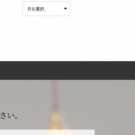
ー
カ
イ
ブ
さい。