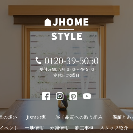
0120-39-5050
受付時間: AM10:00～PM5:00
定休日:水曜日
達の想い
Jismの家
施工品質への
取り組み
保証とあ
イベント
土地情報
分譲情報
施工事例
スタッフ紹介