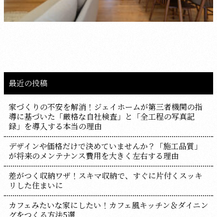
最近の投稿
家づくりの不安を解消！ジェイホームが第三者機関の指
導に基づいた「厳格な自社検査」と「全工程の写真記
録」を導入する本当の理由
デザインや価格だけで決めていませんか？「施工品質」
が将来のメンテナンス費用を大きく左右する理由
差がつく収納ワザ！スキマ収納で、すぐに片付くスッキ
リした住まいに
カフェみたいな家にしたい！カフェ風キッチン＆ダイニン
グをつくる方法5選