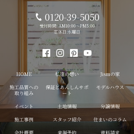
0120-39-5050
受付時間: AM10:00～PM5:00
定休日:水曜日
HOME
私達の想い
Jismの家
施工品質への
保証とあんしんサポ
モデルハウス
取り組み
ート
イベント
土地情報
分譲情報
施工事例
スタッフ紹介
住まいのコラム
会社概要
来場予約
資料請求