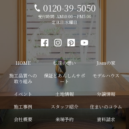
0120-39-5050
受付時間: AM10:00～PM5:00
定休日:水曜日
HOME
私達の想い
Jismの家
施工品質への
保証とあんしんサポ
モデルハウス
取り組み
ート
イベント
土地情報
分譲情報
施工事例
スタッフ紹介
住まいのコラム
会社概要
来場予約
資料請求