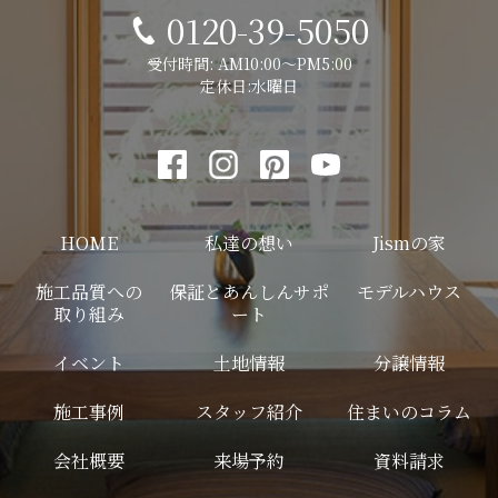
0120-39-5050
受付時間: AM10:00～PM5:00
定休日:水曜日
HOME
私達の想い
Jismの家
施工品質への
保証とあんしんサポ
モデルハウス
取り組み
ート
イベント
土地情報
分譲情報
施工事例
スタッフ紹介
住まいのコラム
会社概要
来場予約
資料請求