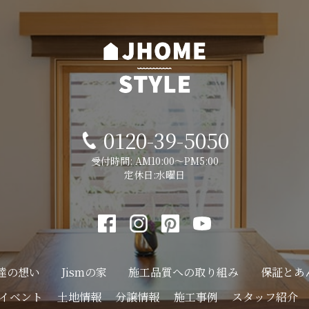
0120-39-5050
受付時間: AM10:00～PM5:00
定休日:水曜日
達の想い
Jismの家
施工品質への
取り組み
保証とあ
イベント
土地情報
分譲情報
施工事例
スタッフ紹介