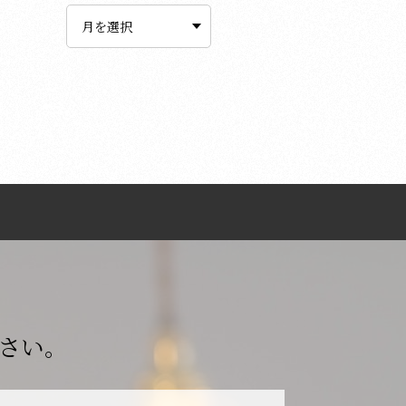
ー
カ
イ
ブ
さい。