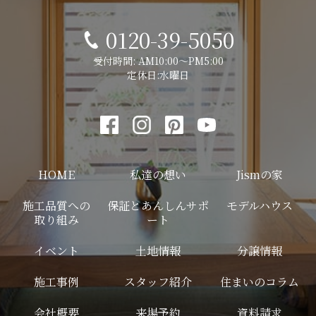
0120-39-5050
受付時間: AM10:00～PM5:00
定休日:水曜日
HOME
私達の想い
Jismの家
施工品質への
保証とあんしんサポ
モデルハウス
取り組み
ート
イベント
土地情報
分譲情報
施工事例
スタッフ紹介
住まいのコラム
会社概要
来場予約
資料請求