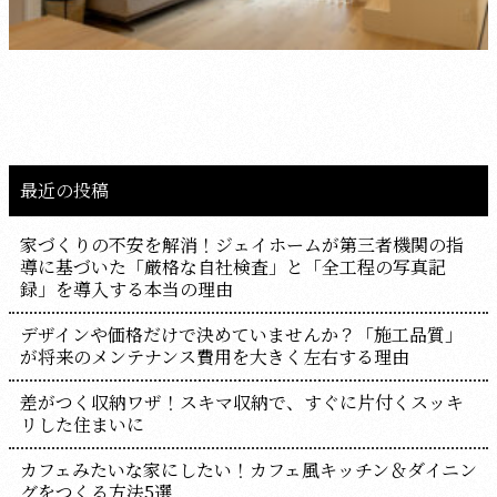
最近の投稿
家づくりの不安を解消！ジェイホームが第三者機関の指
導に基づいた「厳格な自社検査」と「全工程の写真記
録」を導入する本当の理由
デザインや価格だけで決めていませんか？「施工品質」
が将来のメンテナンス費用を大きく左右する理由
差がつく収納ワザ！スキマ収納で、すぐに片付くスッキ
リした住まいに
カフェみたいな家にしたい！カフェ風キッチン＆ダイニン
グをつくる方法5選