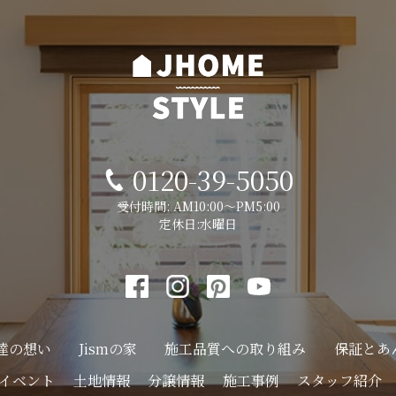
0120-39-5050
受付時間: AM10:00～PM5:00
定休日:水曜日
達の想い
Jismの家
施工品質への
取り組み
保証とあ
イベント
土地情報
分譲情報
施工事例
スタッフ紹介