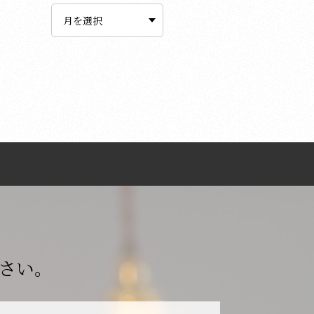
ー
カ
イ
ブ
さい。