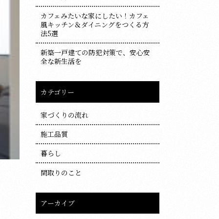
カフェみたいな家にしたい！カフェ
風キッチン＆ダイニングをつくる方
法5選
新築一戸建ての防犯対策で、安心安
全な新生活を
カテゴリー
家づくりの流れ
施工品質
暮らし
間取りのこと
アーカイブ
ア