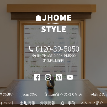
0120-39-5050
受付時間: AM10:00～PM5:00
定休日:水曜日
達の想い
Jismの家
施工品質への
取り組み
保証とあ
イベント
土地情報
分譲情報
施工事例
スタッフ紹介