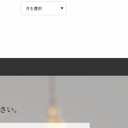
ー
カ
イ
ブ
さい。