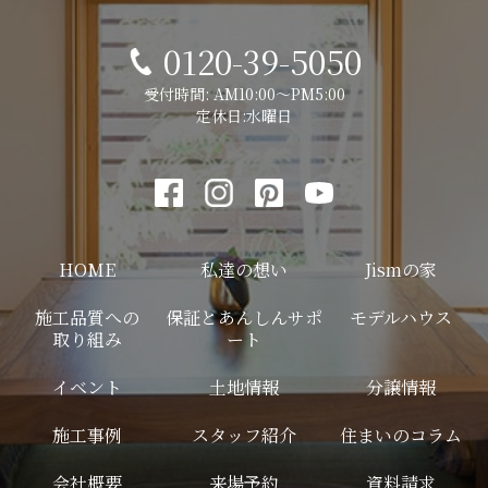
0120-39-5050
受付時間: AM10:00～PM5:00
定休日:水曜日
HOME
私達の想い
Jismの家
施工品質への
保証とあんしんサポ
モデルハウス
取り組み
ート
イベント
土地情報
分譲情報
施工事例
スタッフ紹介
住まいのコラム
会社概要
来場予約
資料請求