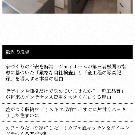
最近の投稿
家づくりの不安を解消！ジェイホームが第三者機関の指
導に基づいた「厳格な自社検査」と「全工程の写真記
録」を導入する本当の理由
デザインや価格だけで決めていませんか？「施工品質」
が将来のメンテナンス費用を大きく左右する理由
差がつく収納ワザ！スキマ収納で、すぐに片付くスッキ
リした住まいに
カフェみたいな家にしたい！カフェ風キッチン＆ダイニン
グをつくる方法5選