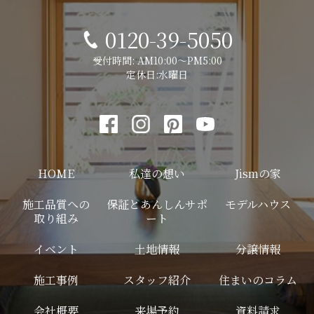
0120-39-5050
受付時間: AM10:00～PM5:00
定休日:水曜日
HOME
私達の想い
Jismの家
施工品質への
保証とあんしんサポ
モデルハウス
取り組み
ート
イベント
土地情報
分譲情報
施工事例
スタッフ紹介
住まいのコラム
会社概要
来場予約
資料請求