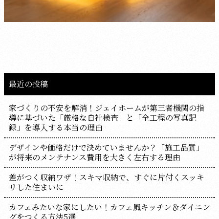
最近の投稿
家づくりの不安を解消！ジェイホームが第三者機関の指
導に基づいた「厳格な自社検査」と「全工程の写真記
録」を導入する本当の理由
デザインや価格だけで決めていませんか？「施工品質」
が将来のメンテナンス費用を大きく左右する理由
差がつく収納ワザ！スキマ収納で、すぐに片付くスッキ
リした住まいに
カフェみたいな家にしたい！カフェ風キッチン＆ダイニン
グをつくる方法5選