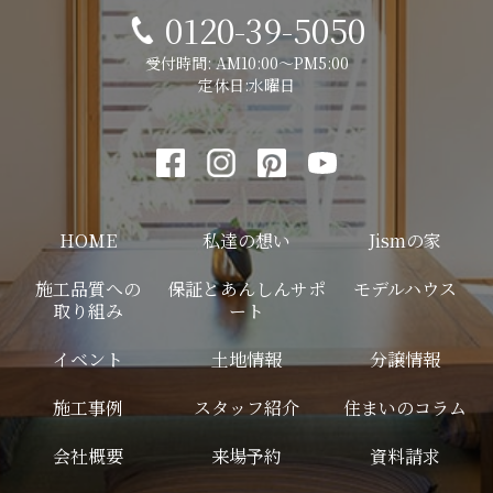
0120-39-5050
受付時間: AM10:00～PM5:00
定休日:水曜日
HOME
私達の想い
Jismの家
施工品質への
保証とあんしんサポ
モデルハウス
取り組み
ート
イベント
土地情報
分譲情報
施工事例
スタッフ紹介
住まいのコラム
会社概要
来場予約
資料請求