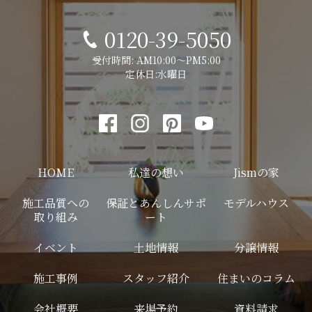
0120-39-5050
受付時間: AM10:00～PM5:00
定休日:水曜日
HOME
私達の想い
Jismの家
施工品質への
保証とあんしんサポ
モデルハウス
取り組み
ート
イベント
土地情報
分譲情報
施工事例
スタッフ紹介
住まいのコラム
会社概要
来場予約
資料請求