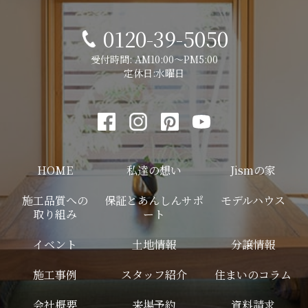
0120-39-5050
受付時間: AM10:00～PM5:00
定休日:水曜日
HOME
私達の想い
Jismの家
施工品質への
保証とあんしんサポ
モデルハウス
取り組み
ート
イベント
土地情報
分譲情報
施工事例
スタッフ紹介
住まいのコラム
会社概要
来場予約
資料請求