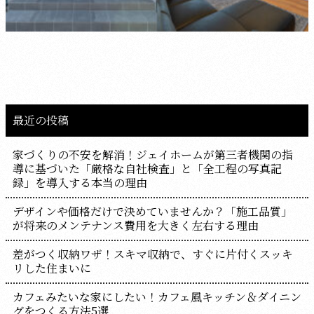
最近の投稿
家づくりの不安を解消！ジェイホームが第三者機関の指
導に基づいた「厳格な自社検査」と「全工程の写真記
録」を導入する本当の理由
デザインや価格だけで決めていませんか？「施工品質」
が将来のメンテナンス費用を大きく左右する理由
差がつく収納ワザ！スキマ収納で、すぐに片付くスッキ
リした住まいに
カフェみたいな家にしたい！カフェ風キッチン＆ダイニン
グをつくる方法5選