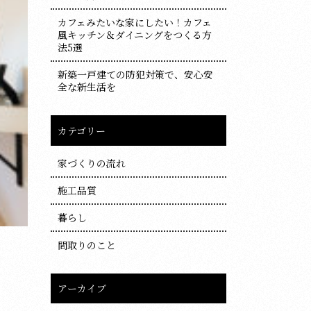
カフェみたいな家にしたい！カフェ
風キッチン＆ダイニングをつくる方
法5選
新築一戸建ての防犯対策で、安心安
全な新生活を
カテゴリー
家づくりの流れ
施工品質
暮らし
間取りのこと
アーカイブ
ア