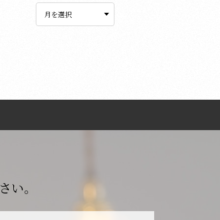
ー
カ
イ
ブ
さい。