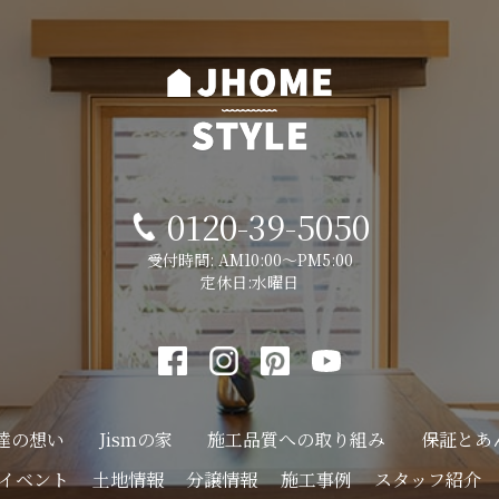
0120-39-5050
受付時間: AM10:00～PM5:00
定休日:水曜日
達の想い
Jismの家
施工品質への
取り組み
保証とあ
イベント
土地情報
分譲情報
施工事例
スタッフ紹介