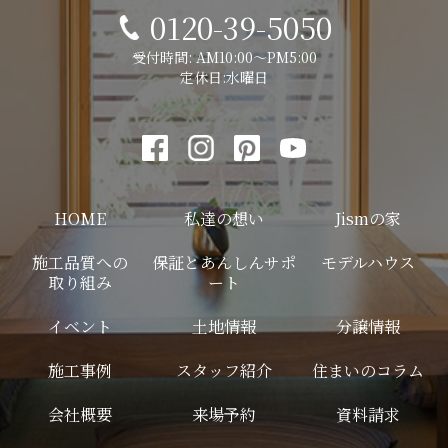
0120-39-5050
受付時間: AM10:00～PM5:00
定休日:水曜日
HOME
私達の想い
Jismの家
施工品質への
保証とあんしんサポ
モデルハウス
取り組み
ート
イベント
土地情報
分譲情報
施工事例
スタッフ紹介
住まいのコラム
会社概要
来場予約
資料請求