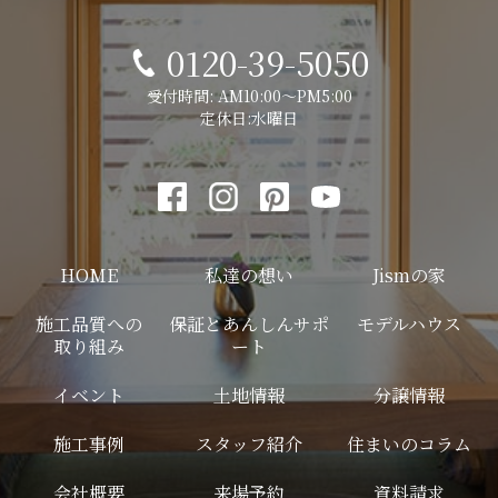
0120-39-5050
受付時間: AM10:00～PM5:00
定休日:水曜日
HOME
私達の想い
Jismの家
施工品質への
保証とあんしんサポ
モデルハウス
取り組み
ート
イベント
土地情報
分譲情報
施工事例
スタッフ紹介
住まいのコラム
会社概要
来場予約
資料請求