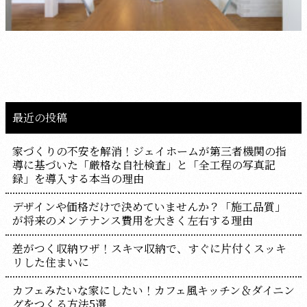
最近の投稿
家づくりの不安を解消！ジェイホームが第三者機関の指
導に基づいた「厳格な自社検査」と「全工程の写真記
録」を導入する本当の理由
デザインや価格だけで決めていませんか？「施工品質」
が将来のメンテナンス費用を大きく左右する理由
差がつく収納ワザ！スキマ収納で、すぐに片付くスッキ
リした住まいに
カフェみたいな家にしたい！カフェ風キッチン＆ダイニン
グをつくる方法5選