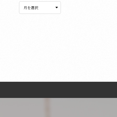
ー
カ
イ
ブ