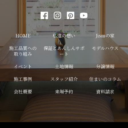
HOME
私達の想い
Jismの家
施工品質への
保証とあんしんサポ
モデルハウス
取り組み
ート
イベント
土地情報
分譲情報
施工事例
スタッフ紹介
住まいのコラム
会社概要
来場予約
資料請求