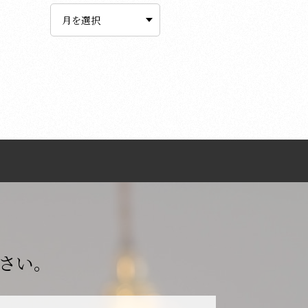
ー
カ
イ
ブ
さい。