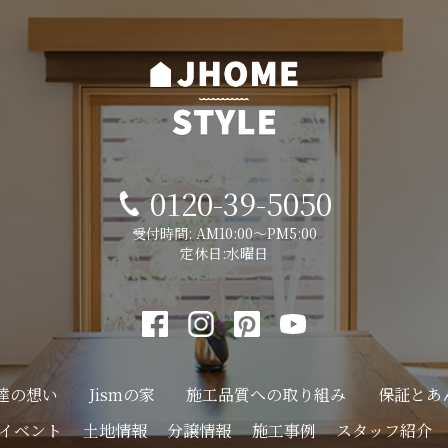
0120-39-5050
受付時間: AM10:00～PM5:00
定休日:水曜日
達の想い
Jismの家
施工品質への
取り組み
保証とあ
イベント
土地情報
分譲情報
施工事例
スタッフ紹介