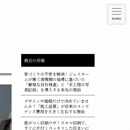
MENU
最近の投稿
家づくりの不安を解消！ジェイホー
ムが第三者機関の指導に基づいた
「厳格な自社検査」と「全工程の写
真記録」を導入する本当の理由
デザインや価格だけで決めていませ
んか？「施工品質」が将来のメンテ
ナンス費用を大きく左右する理由
差がつく収納ワザ！スキマ収納で、
すぐに片付くスッキリした住まいに