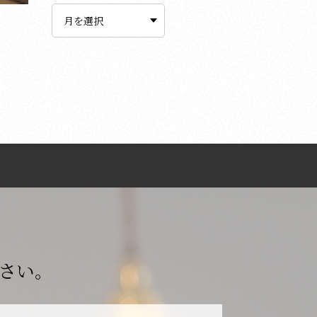
ー
カ
イ
ブ
さい。