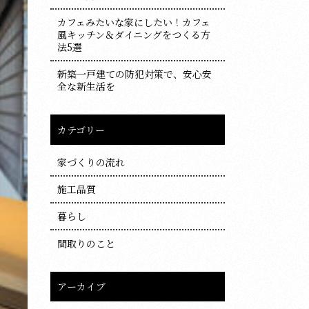
カフェみたいな家にしたい！カフェ
風キッチン＆ダイニングをつくる方
法5選
新築一戸建ての防犯対策で、安心安
全な新生活を
カテゴリー
家づくりの流れ
施工品質
暮らし
間取りのこと
アーカイブ
ア