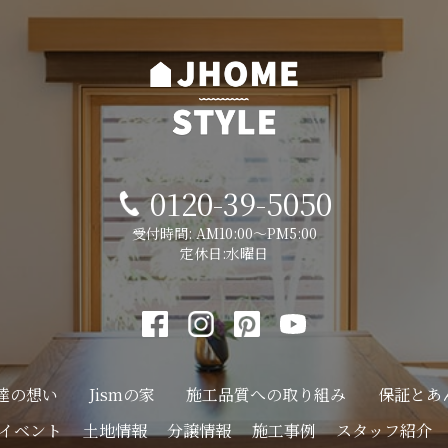
0120-39-5050
受付時間: AM10:00～PM5:00
定休日:水曜日
達の想い
Jismの家
施工品質への
取り組み
保証とあ
イベント
土地情報
分譲情報
施工事例
スタッフ紹介