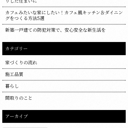
リした住まいに
カフェみたいな家にしたい！カフェ風キッチン＆ダイニン
グをつくる方法5選
新築一戸建ての防犯対策で、安心安全な新生活を
カテゴリー
家づくりの流れ
施工品質
暮らし
間取りのこと
アーカイブ
ア