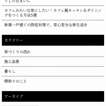
リした住まいに
カフェみたいな家にしたい！カフェ風キッチン＆ダイニン
グをつくる方法5選
新築一戸建ての防犯対策で、安心安全な新生活を
カテゴリー
家づくりの流れ
施工品質
暮らし
間取りのこと
アーカイブ
ア