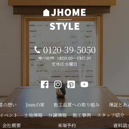
0120-39-5050
受付時間: AM10:00～PM5:00
定休日:水曜日
達の想い
Jismの家
施工品質への
取り組み
保証とあ
イベント
土地情報
分譲情報
施工事例
スタッフ紹介
会社概要
来場予約
資料請