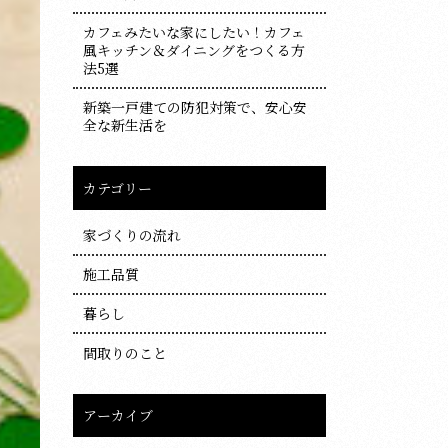
カフェみたいな家にしたい！カフェ
風キッチン＆ダイニングをつくる方
法5選
新築一戸建ての防犯対策で、安心安
全な新生活を
カテゴリー
家づくりの流れ
施工品質
暮らし
間取りのこと
アーカイブ
ア