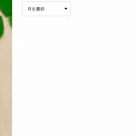
ー
カ
イ
ブ