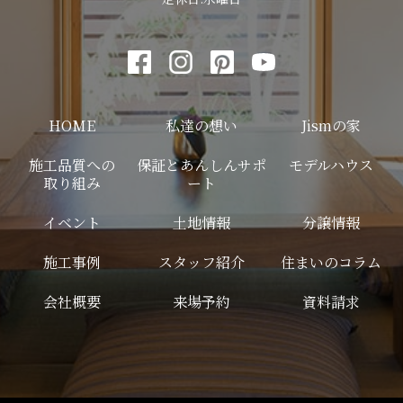
HOME
私達の想い
Jismの家
施工品質への
保証とあんしんサポ
モデルハウス
取り組み
ート
イベント
土地情報
分譲情報
施工事例
スタッフ紹介
住まいのコラム
会社概要
来場予約
資料請求