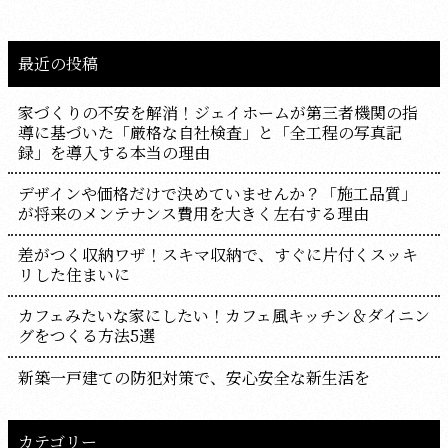
最近の投稿
家づくりの不安を解消！ジェイホームが第三者機関の指
導に基づいた「厳格な自社検査」と「全工程の写真記
録」を導入する本当の理由
デザインや価格だけで決めていませんか？「施工品質」
が将来のメンテナンス費用を大きく左右する理由
差がつく収納ワザ！スキマ収納で、すぐに片付くスッキ
リした住まいに
カフェみたいな家にしたい！カフェ風キッチン＆ダイニン
グをつくる方法5選
新築一戸建ての防犯対策で、安心安全な新生活を
カテゴリー