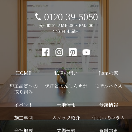
0120-39-5050
受付時間: AM10:00～PM5:00
定休日:水曜日
HOME
私達の想い
Jismの家
施工品質への
保証とあんしんサポ
モデルハウス
取り組み
ート
イベント
土地情報
分譲情報
施工事例
スタッフ紹介
住まいのコラム
会社概要
来場予約
資料請求