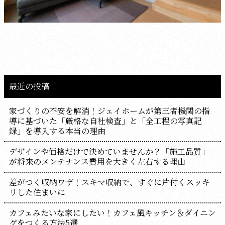
最近の投稿
家づくりの不安を解消！ジェイホームが第三者機関の指
導に基づいた「厳格な自社検査」と「全工程の写真記
録」を導入する本当の理由
デザインや価格だけで決めていませんか？「施工品質」
が将来のメンテナンス費用を大きく左右する理由
差がつく収納ワザ！スキマ収納で、すぐに片付くスッキ
リした住まいに
カフェみたいな家にしたい！カフェ風キッチン＆ダイニン
グをつくる方法5選