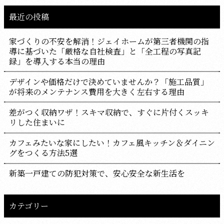
最近の投稿
家づくりの不安を解消！ジェイホームが第三者機関の指
導に基づいた「厳格な自社検査」と「全工程の写真記
録」を導入する本当の理由
デザインや価格だけで決めていませんか？「施工品質」
が将来のメンテナンス費用を大きく左右する理由
差がつく収納ワザ！スキマ収納で、すぐに片付くスッキ
リした住まいに
カフェみたいな家にしたい！カフェ風キッチン＆ダイニン
グをつくる方法5選
新築一戸建ての防犯対策で、安心安全な新生活を
カテゴリー