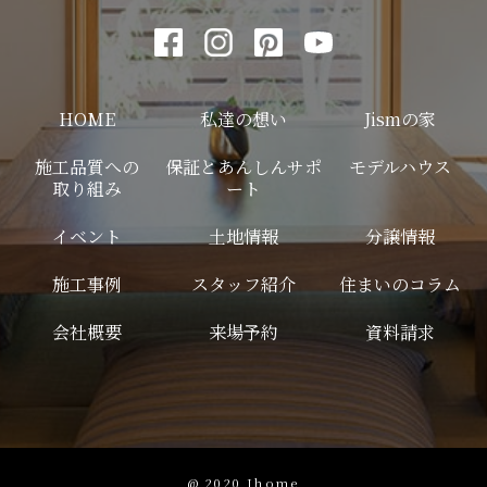
HOME
私達の想い
Jismの家
施工品質への
保証とあんしんサポ
モデルハウス
取り組み
ート
イベント
土地情報
分譲情報
施工事例
スタッフ紹介
住まいのコラム
会社概要
来場予約
資料請求
@ 2020 Jhome