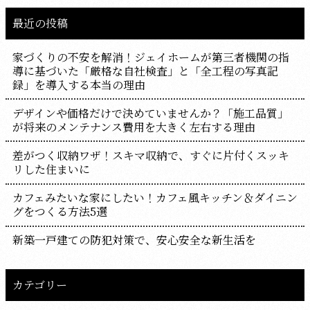
最近の投稿
家づくりの不安を解消！ジェイホームが第三者機関の指
導に基づいた「厳格な自社検査」と「全工程の写真記
録」を導入する本当の理由
デザインや価格だけで決めていませんか？「施工品質」
が将来のメンテナンス費用を大きく左右する理由
差がつく収納ワザ！スキマ収納で、すぐに片付くスッキ
リした住まいに
カフェみたいな家にしたい！カフェ風キッチン＆ダイニン
グをつくる方法5選
新築一戸建ての防犯対策で、安心安全な新生活を
カテゴリー