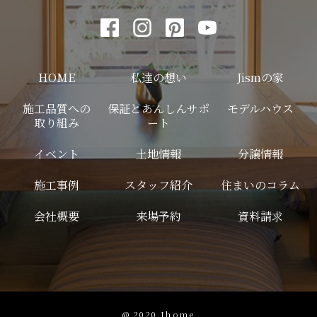
HOME
私達の想い
Jismの家
施工品質への
保証とあんしんサポ
モデルハウス
取り組み
ート
イベント
土地情報
分譲情報
施工事例
スタッフ紹介
住まいのコラム
会社概要
来場予約
資料請求
@ 2020 Jhome