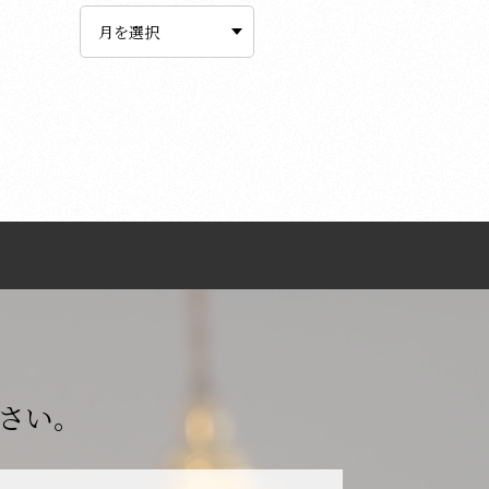
ー
カ
イ
ブ
さい。