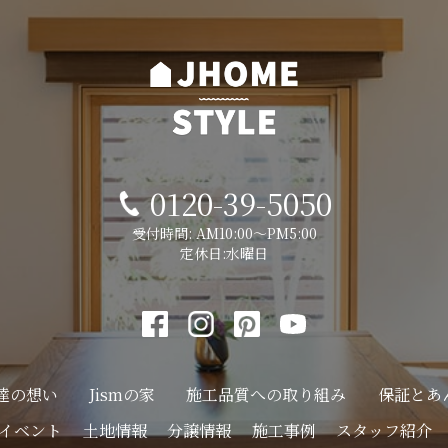
0120-39-5050
受付時間: AM10:00～PM5:00
定休日:水曜日
達の想い
Jismの家
施工品質への
取り組み
保証とあ
イベント
土地情報
分譲情報
施工事例
スタッフ紹介