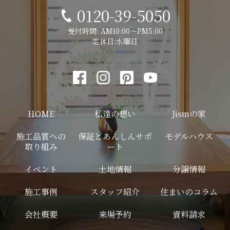
0120-39-5050
受付時間: AM10:00～PM5:00
定休日:水曜日
HOME
私達の想い
Jismの家
施工品質への
保証とあんしんサポ
モデルハウス
取り組み
ート
イベント
土地情報
分譲情報
施工事例
スタッフ紹介
住まいのコラム
会社概要
来場予約
資料請求