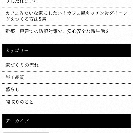
リした住まいに
カフェみたいな家にしたい！カフェ風キッチン＆ダイニン
グをつくる方法5選
新築一戸建ての防犯対策で、安心安全な新生活を
カテゴリー
家づくりの流れ
施工品質
暮らし
間取りのこと
アーカイブ
ア